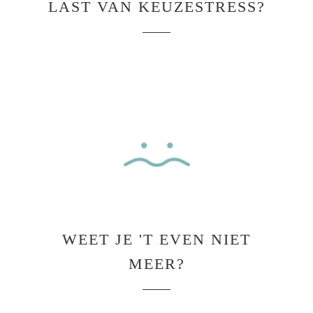
LAST VAN KEUZESTRESS?
oekers te
 op de
e. Hierdoor
 website-
ren
nte
enties
gebaseerd
 gedrag
ze
er.
ren
WEET JE 'T EVEN NIET
MEER?