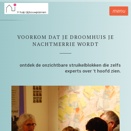
menu
gen
VOORKOM DAT JE DROOMHUIS JE
 policy
NACHTMERRIE WORDT
ontdek de onzichtbare struikelblokken die zelfs
neel
experts over 't hoofd zien.
onele
 zijn
kelijk om
bsite te
ken. Ze
 gebruikt
uncties en