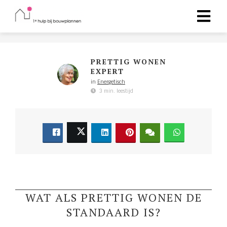
gen
PRETTIG WONEN
EXPERT
 policy
in
Energetisch
3 min. leestijd
neel
onele
 zijn
kelijk om
bsite te
ken. Ze
WAT ALS PRETTIG WONEN DE
 gebruikt
STANDAARD IS?
uncties en