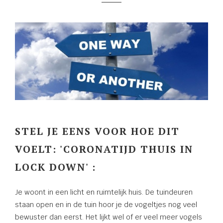
 deze
s kan de
 niet
oneren.
eken
ische
s worden
kt om
em
tie te
STEL JE EENS VOOR HOE DIT
elen over
VOELT: 'CORONATIJD THUIS IN
drag van
zoeker op
LOCK DOWN' :
site.
Je woont in een licht en ruimtelijk huis. De tuindeuren
ng
staan open en in de tuin hoor je de vogeltjes nog veel
ingcookies
bewuster dan eerst. Het lijkt wel of er veel meer vogels
 gebruikt