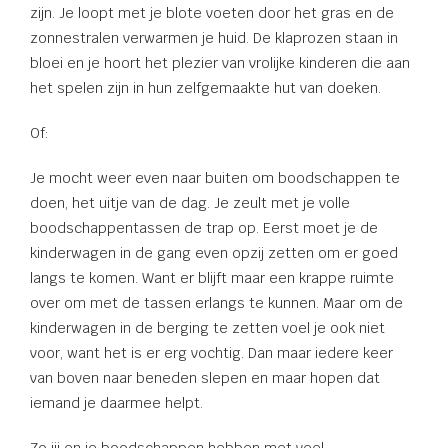
zijn. Je loopt met je blote voeten door het gras en de
oekers te
zonnestralen verwarmen je huid. De klaprozen staan in
 op de
bloei en je hoort het plezier van vrolijke kinderen die aan
e. Hierdoor
het spelen zijn in hun zelfgemaakte hut van doeken.
 website-
ren
Of:
nte
enties
Je mocht weer even naar buiten om boodschappen te
gebaseerd
doen, het uitje van de dag. Je zeult met je volle
 gedrag
boodschappentassen de trap op. Eerst moet je de
ze
kinderwagen in de gang even opzij zetten om er goed
er.
langs te komen. Want er blijft maar een krappe ruimte
over om met de tassen erlangs te kunnen. Maar om de
ren
kinderwagen in de berging te zetten voel je ook niet
voor, want het is er erg vochtig. Dan maar iedere keer
van boven naar beneden slepen en maar hopen dat
iemand je daarmee helpt.
Zo jij en je boodschappen hebben met veel