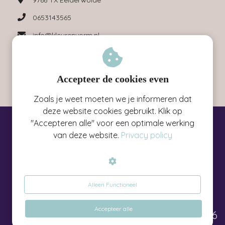
0653143565
info@kleurenvorm.nl
KvK nummer: 02073331
BTW nummer: NL001251760B07
Accepteer de cookies even
Zoals je weet moeten we je informeren dat
deze website cookies gebruikt. Klik op
"Accepteren alle" voor een optimale werking
25 jaar Energetisch
van deze website.
Privacy policy
Droomhuis Ontwerper
Alleen Functioneel
Accepteer alle
©Kleur&Vorm 2026